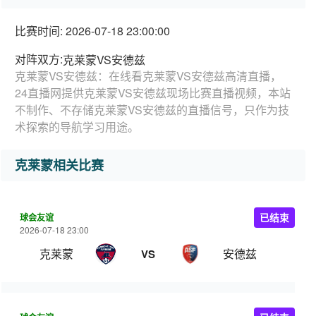
比赛时间: 2026-07-18 23:00:00
对阵双方:
克莱蒙VS安德兹
克莱蒙VS安德兹：在线看克莱蒙VS安德兹高清直播，
24直播网提供克莱蒙VS安德兹现场比赛直播视频，本站
不制作、不存储克莱蒙VS安德兹的直播信号，只作为技
术探索的导航学习用途。
克莱蒙相关比赛
球会友谊
已结束
2026-07-18 23:00
克莱蒙
安德兹
VS