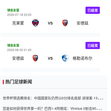
球会友谊
已结束
2026-07-18 23:00
克莱蒙
安德兹
VS
球会友谊
已结束
2026-08-02 01:45
安德兹
格勒诺布尔
VS
热门足球新闻
世界杯预选赛排名：中国国家队仍然以6分排名底部 进球差-13令人
震惊
您是如何获得世界第一的？巴西1-4阿根廷：Vinicius 0射击90分钟