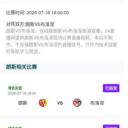
比赛时间: 2026-07-18 18:00:00
对阵双方:
朗斯VS布洛涅
朗斯VS布洛涅：在线看朗斯VS布洛涅高清直播，24直
播网提供朗斯VS布洛涅现场比赛直播视频，本站不制
作、不存储朗斯VS布洛涅的直播信号，只作为技术探索
的导航学习用途。
朗斯相关比赛
球会友谊
已结束
2026-07-18 18:00
朗斯
布洛涅
VS