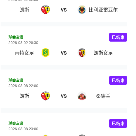
朗斯
比利亚雷亚尔
VS
球会友谊
已结束
2026-08-02 20:30
南特女足
朗斯女足
VS
球会友谊
已结束
2026-08-08 22:00
朗斯
桑德兰
VS
球会友谊
已结束
2026-08-08 23:00