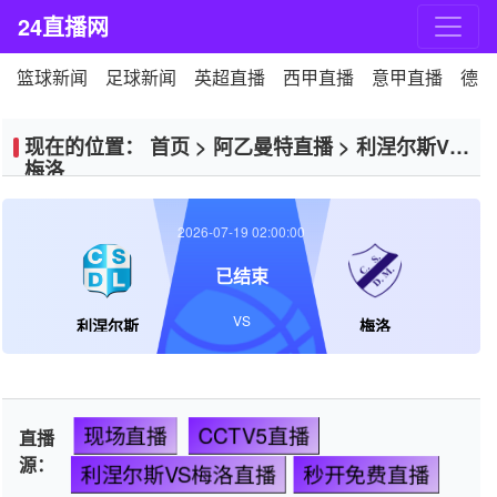
24直播网
篮球新闻
足球新闻
英超直播
西甲直播
意甲直播
德甲
现在的位置：
首页
>
阿乙曼特直播
>
利涅尔斯VS
梅洛
2026-07-19 02:00:00
已结束
VS
利涅尔斯
梅洛
现场直播
CCTV5直播
直播
源：
利涅尔斯VS梅洛直播
秒开免费直播