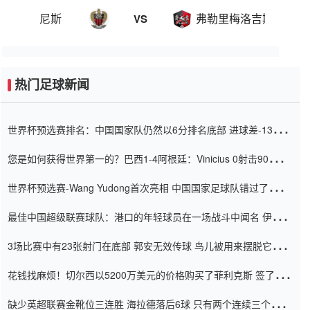
尼斯
弗勒里梅洛吉斯
VS
热门足球新闻
世界杯预选赛排名：中国国家队仍然以6分排名底部 进球差-13令人
震惊
您是如何获得世界第一的？巴西1-4阿根廷：Vinicius 0射击90分钟
内
世界杯预选赛-Wang Yudong首次亮相 中国国家足球队错过了世界
杯0-2
最佳中国超级联赛球队：港口的年轻球员在一场战斗中闻名 伊万放
弃了泰桑（Taishan）
3场比赛中有23张射门在底部 郭安无效传球 鸟儿被用来摆脱它
Setien痴迷于三名后卫
花钱找麻烦！切尔西以5200万美元的价格购买了菲利克斯 签了7年
并在半年内租了夏窗口
缺少英超联赛金靴位三连胜 海拉德落后6球 只有两个连续三个连续