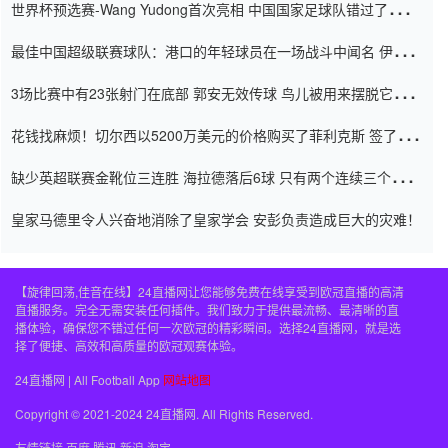
世界杯预选赛-Wang Yudong首次亮相 中国国家足球队错过了世界
杯0-2
最佳中国超级联赛球队：港口的年轻球员在一场战斗中闻名 伊万放
弃了泰桑（Taishan）
3场比赛中有23张射门在底部 郭安无效传球 鸟儿被用来摆脱它
Setien痴迷于三名后卫
花钱找麻烦！切尔西以5200万美元的价格购买了菲利克斯 签了7年
并在半年内租了夏窗口
缺少英超联赛金靴位三连胜 海拉德落后6球 只有两个连续三个连续
三靴
皇家马德里令人兴奋地消除了皇家学会 安彭负责造成巨大的灾难！
【旋律回荡,佳音在线】24直播网让您能够免费在线享受到欧冠直播的高清
直播服务。完全无需安装任何插件。我们致力于提供最流畅、最清晰的直
播体验，确保您不错过任何一次欧冠的精彩瞬间。选择24直播网，就是选
择了便捷、高效和高质量的欧冠观赛体验。
24直播网 | All Football App
网站地图
Copyright © 2021-2024 24直播网. All Rights Reserved.
友情链接
百度
腾讯
新浪
淘宝