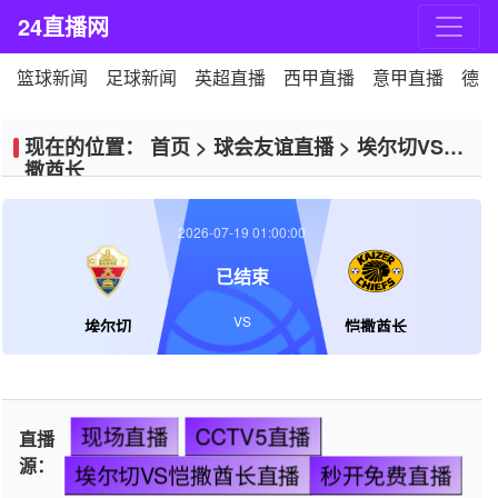
24直播网
篮球新闻
足球新闻
英超直播
西甲直播
意甲直播
德甲
现在的位置：
首页
>
球会友谊直播
>
埃尔切VS恺
撒酋长
2026-07-19 01:00:00
已结束
VS
埃尔切
恺撒酋长
现场直播
CCTV5直播
直播
源：
埃尔切VS恺撒酋长直播
秒开免费直播